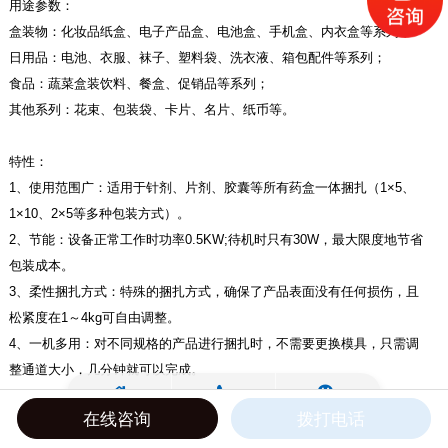
用途参数：
盒装物：化妆品纸盒、电子产品盒、电池盒、手机盒、内衣盒等系列；
日用品：电池、衣服、袜子、塑料袋、洗衣液、箱包配件等系列；
食品：蔬菜盒装饮料、餐盒、促销品等系列；
其他系列：花束、包装袋、卡片、名片、纸币等。
特性：
1、使用范围广：适用于针剂、片剂、胶囊等所有药盒一体捆扎（1×5、
1×10、2×5等多种包装方式）。
2、节能：设备正常工作时功率0.5KW;待机时只有30W，最大限度地节省
包装成本。
3、柔性捆扎方式：特殊的捆扎方式，确保了产品表面没有任何损伤，且
松紧度在1～4kg可自由调整。
4、一机多用：对不同规格的产品进行捆扎时，不需要更换模具，只需调
整通道大小，几分钟就可以完成。
注：以上机型PLC、人机操作界面可进行选装（西门子、施耐德）。
在线咨询
拨打电话
标配电气元件为国产亚德客，客户可选装SMC电器元件，根据不同机型售
价做相应调整。